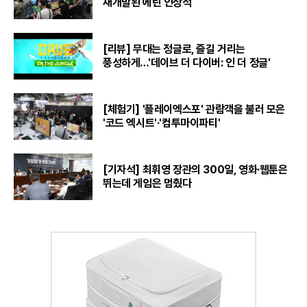
재개발된 에린 인상적
[리뷰] 무대는 정글로, 즐길 거리는
풍성하게…'데이브 더 다이버: 인 더 정글'
[체험기] '플레이엑스포' 관람객을 불러 모은
'코드 엑시트'·'컴투마이파티'
[기자석] 최휘영 장관의 300일, 영화·웹툰은
뛰는데 게임은 멈췄다