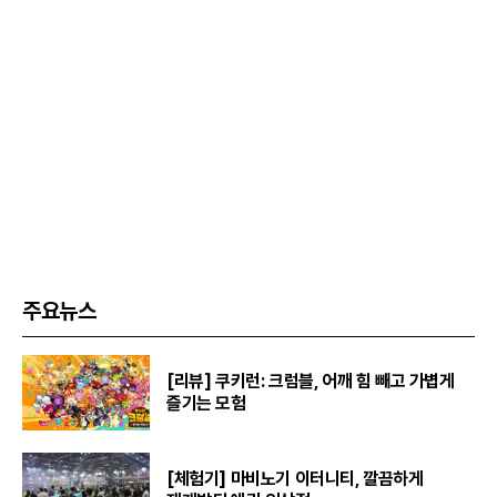
주요뉴스
[리뷰] 쿠키런: 크럼블, 어깨 힘 빼고 가볍게
즐기는 모험
[체험기] 마비노기 이터니티, 깔끔하게