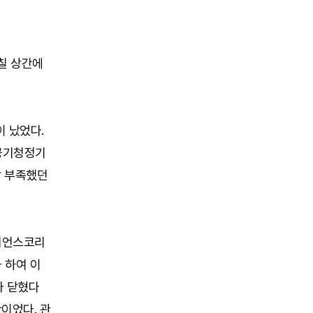
칠 상간에
이 났었다.
 공기청정기
낙 부족했던
챔피언스코리
 하여 이
다 닫혔다
이었다. 관