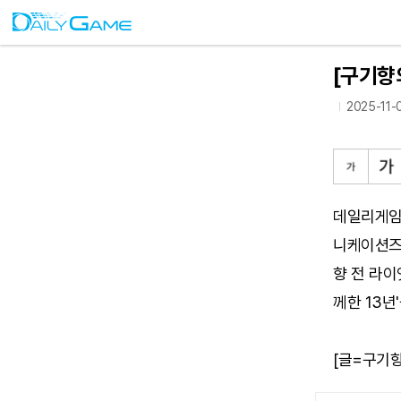
[구기향의
2025-11-0
데일리게임이
니케이션즈
향 전 라이
께한 13년
[글=구기향