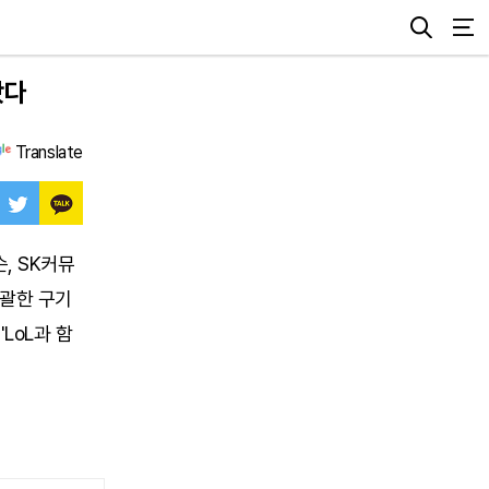
봤다
Translate
, SK커뮤
총괄한 구기
LoL과 함