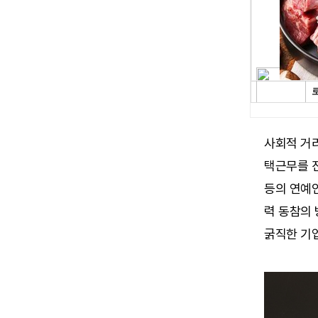
사회적 거
택근무를 진
등의 연예인
력 동참의 
굵직한 기업