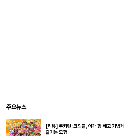
주요뉴스
[리뷰] 쿠키런: 크럼블, 어깨 힘 빼고 가볍게
즐기는 모험