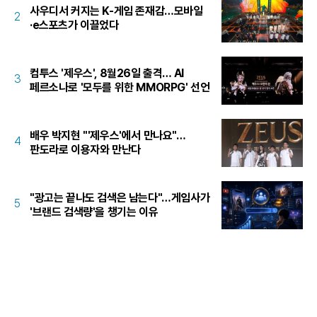
사우디서 커지는 K-게임 존재감…모바일
2
·e스포츠가 이끌었다
컴투스 '제우스', 8월26일 출격… AI
3
페르소나로 '모두를 위한 MMORPG' 선언
배우 박지현 "'제우스'에서 만나요"…
4
판도라로 이용자와 만난다
"광고는 끝나도 검색은 남는다"…게임사가
5
'브랜드 검색량'을 챙기는 이유