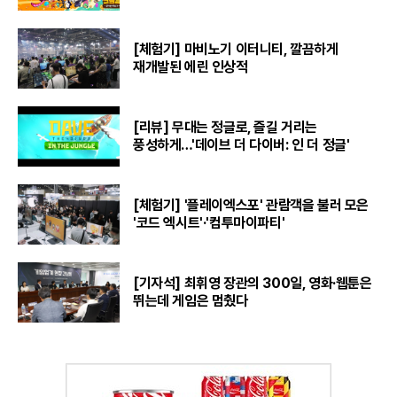
[체험기] 마비노기 이터니티, 깔끔하게
재개발된 에린 인상적
[리뷰] 무대는 정글로, 즐길 거리는
풍성하게…'데이브 더 다이버: 인 더 정글'
[체험기] '플레이엑스포' 관람객을 불러 모은
'코드 엑시트'·'컴투마이파티'
[기자석] 최휘영 장관의 300일, 영화·웹툰은
뛰는데 게임은 멈췄다