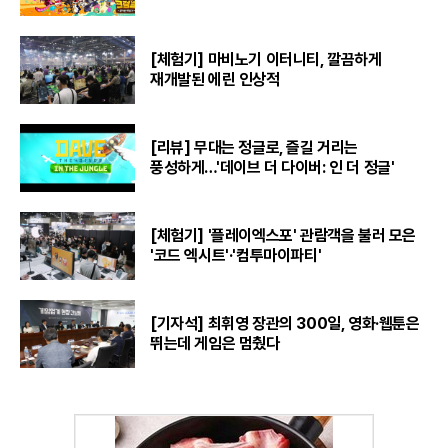
[체험기] 마비노기 이터니티, 깔끔하게
재개발된 에린 인상적
[리뷰] 무대는 정글로, 즐길 거리는
풍성하게…'데이브 더 다이버: 인 더 정글'
[체험기] '플레이엑스포' 관람객을 불러 모은
'코드 엑시트'·'컴투마이파티'
[기자석] 최휘영 장관의 300일, 영화·웹툰은
뛰는데 게임은 멈췄다