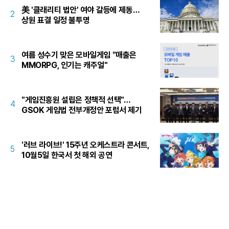
美 '클래리티 법안' 여야 갈등에 제동…
2
상원 표결 일정 불투명
여름 성수기 맞은 모바일게임 "매출은
3
MMORPG, 인기는 캐주얼"
"게임진흥원 설립은 정책적 선택"…
4
GSOK 게임법 전부개정안 포럼서 제기
'러브 라이브!' 15주년 오케스트라 콘서트,
5
10월5일 한국서 첫 해외 공연