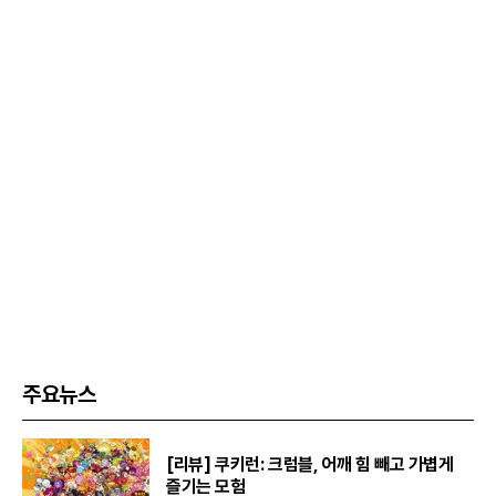
주요뉴스
[리뷰] 쿠키런: 크럼블, 어깨 힘 빼고 가볍게
즐기는 모험