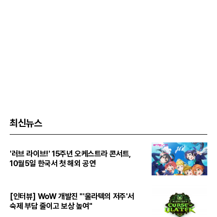
최신뉴스
'러브 라이브!' 15주년 오케스트라 콘서트,
10월5일 한국서 첫 해외 공연
[인터뷰] WoW 개발진 "'울라텍의 저주'서
숙제 부담 줄이고 보상 높여"