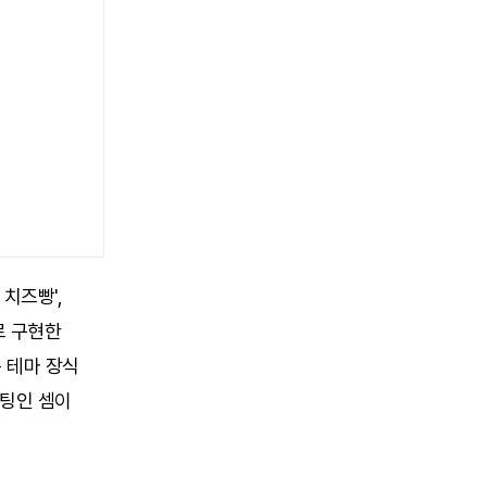
치즈빵',
으로 구현한
 테마 장식
케팅인 셈이