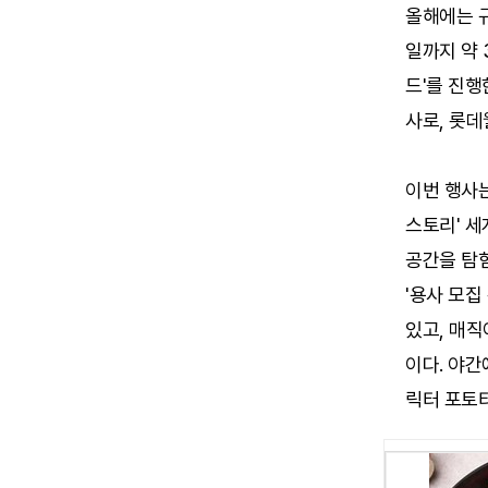
올해에는 규
일까지 약
드'를 진행
사로, 롯데
이번 행사는
스토리' 
공간을 탐
'용사 모집
있고, 매직
이다. 야간
릭터 포토