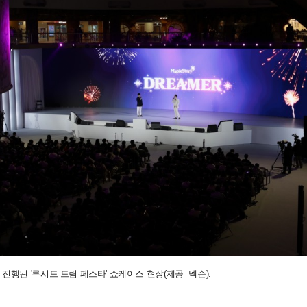
진행된 '루시드 드림 페스타' 쇼케이스 현장(제공=넥슨).