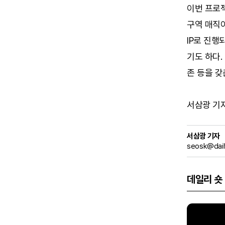
이번 프로젝
구역 매직아
IP로 진행
기도 하다.
존 등을 갖
서삼광 기자 (
서삼광 기자
seosk@dail
데일리 숏