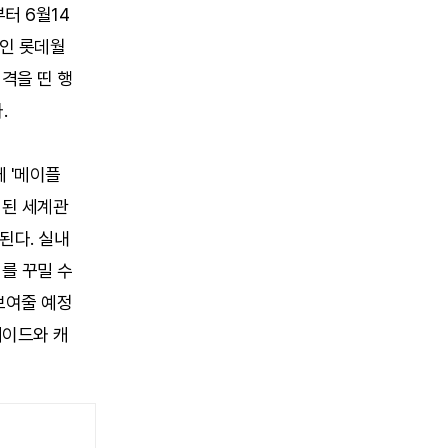
터 6월14
 인 롯데월
성격을 띤 행
.
 '메이플
성된 세계관
된다. 실내
를 꾸밀 수
 보여줄 예정
레이드와 캐