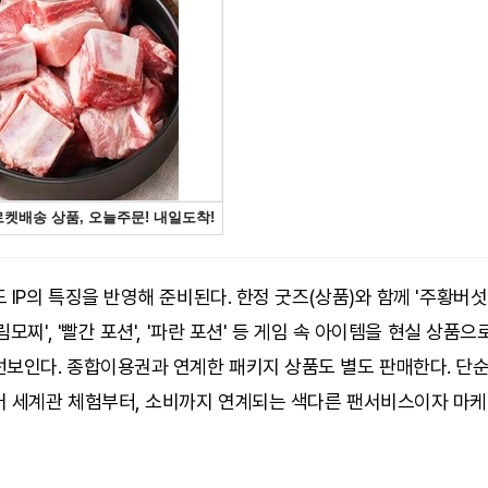
 IP의 특징을 반영해 준비된다. 한정 굿즈(상품)와 함께 '주황버섯 
림모찌', '빨간 포션', '파란 포션' 등 게임 속 아이템을 현실 상품
선보인다. 종합이용권과 연계한 패키지 상품도 별도 판매한다. 단순
어 세계관 체험부터, 소비까지 연계되는 색다른 팬서비스이자 마