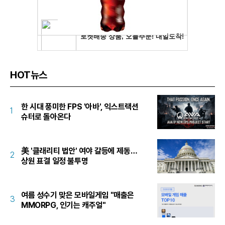
HOT뉴스
한 시대 풍미한 FPS '아바', 익스트랙션
1
슈터로 돌아온다
美 '클래리티 법안' 여야 갈등에 제동…
2
상원 표결 일정 불투명
여름 성수기 맞은 모바일게임 "매출은
3
MMORPG, 인기는 캐주얼"