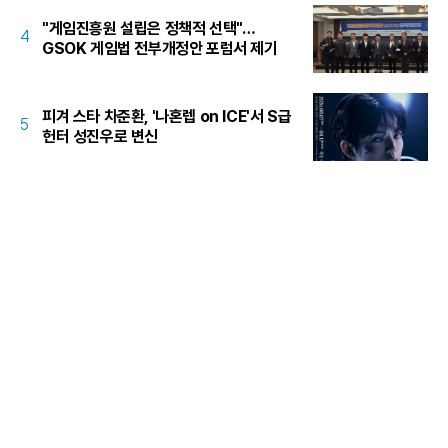
"게임진흥원 설립은 정책적 선택"…
4
GSOK 게임법 전부개정안 포럼서 제기
피겨 스타 차준환, '나혼렙 on ICE'서 S급
5
헌터 성진우로 변신