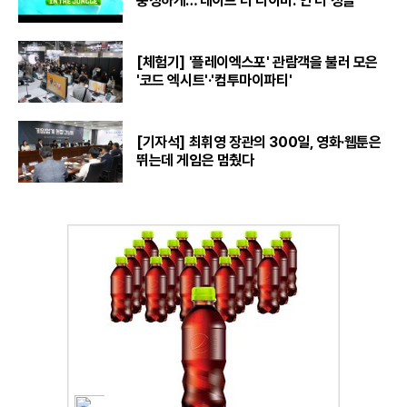
풍성하게…'데이브 더 다이버: 인 더 정글'
[체험기] '플레이엑스포' 관람객을 불러 모은
'코드 엑시트'·'컴투마이파티'
[기자석] 최휘영 장관의 300일, 영화·웹툰은
뛰는데 게임은 멈췄다