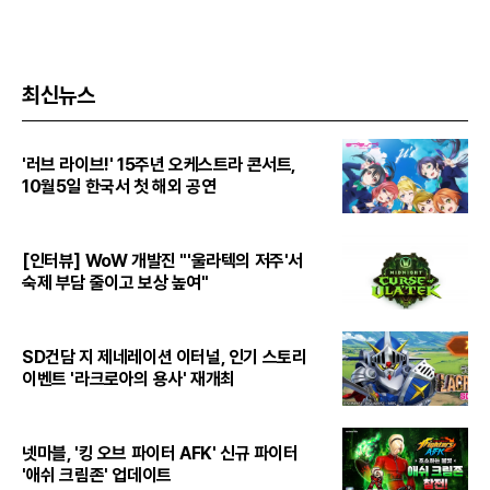
최신뉴스
'러브 라이브!' 15주년 오케스트라 콘서트,
10월5일 한국서 첫 해외 공연
[인터뷰] WoW 개발진 "'울라텍의 저주'서
숙제 부담 줄이고 보상 높여"
SD건담 지 제네레이션 이터널, 인기 스토리
이벤트 '라크로아의 용사' 재개최
넷마블, '킹 오브 파이터 AFK' 신규 파이터
'애쉬 크림존' 업데이트