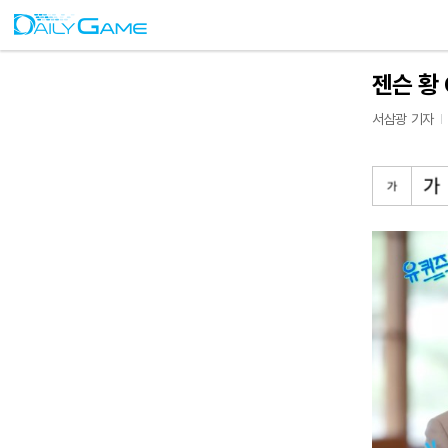
젠슨 황
서삼광 기자