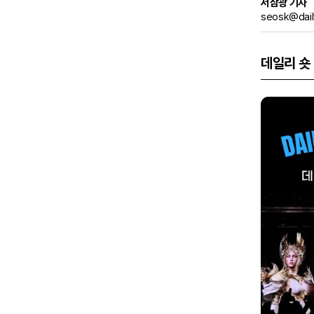
서삼광 기자
seosk@dail
데일리 숏