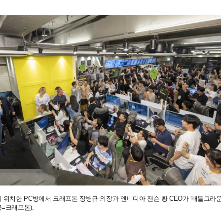
 위치한 PC방에서 크래프톤 장병규 의장과 엔비디아 젠슨 황 CEO가 '배틀그라
=크래프톤).