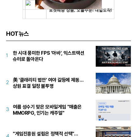
HOT뉴스
한 시대 풍미한 FPS '아바', 익스트랙션
1
슈터로 돌아온다
美 '클래리티 법안' 여야 갈등에 제동…
2
상원 표결 일정 불투명
여름 성수기 맞은 모바일게임 "매출은
3
MMORPG, 인기는 캐주얼"
"게임진흥원 설립은 정책적 선택"…
4