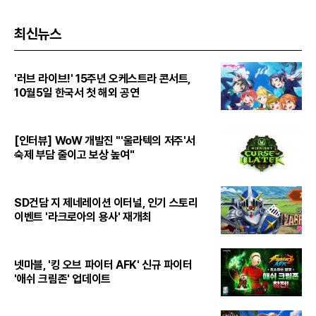
최신뉴스
'러브 라이브!' 15주년 오케스트라 콘서트,
10월5일 한국서 첫 해외 공연
[인터뷰] WoW 개발진 "'울라텍의 저주'서
숙제 부담 줄이고 보상 높여"
SD건담 지 제네레이션 이터널, 인기 스토리
이벤트 '라크로아의 용사' 재개최
넷마블, '킹 오브 파이터 AFK' 신규 파이터
'애쉬 크림존' 업데이트