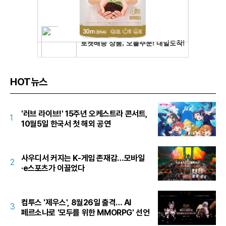
HOT뉴스
'러브 라이브!' 15주년 오케스트라 콘서트,
1
10월5일 한국서 첫 해외 공연
사우디서 커지는 K-게임 존재감…모바일
2
·e스포츠가 이끌었다
컴투스 '제우스', 8월26일 출격… AI
3
페르소나로 '모두를 위한 MMORPG' 선언