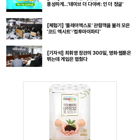
풍성하게…'데이브 더 다이버: 인 더 정글'
[체험기] '플레이엑스포' 관람객을 불러 모은
'코드 엑시트'·'컴투마이파티'
[기자석] 최휘영 장관의 300일, 영화·웹툰은
뛰는데 게임은 멈췄다