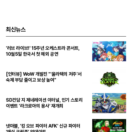
최신뉴스
'러브 라이브!' 15주년 오케스트라 콘서트,
10월5일 한국서 첫 해외 공연
[인터뷰] WoW 개발진 "'울라텍의 저주'서
숙제 부담 줄이고 보상 높여"
SD건담 지 제네레이션 이터널, 인기 스토리
이벤트 '라크로아의 용사' 재개최
넷마블, '킹 오브 파이터 AFK' 신규 파이터
'애쉬 크림존' 업데이트