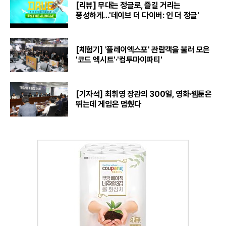
[리뷰] 무대는 정글로, 즐길 거리는
풍성하게…'데이브 더 다이버: 인 더 정글'
[체험기] '플레이엑스포' 관람객을 불러 모은
'코드 엑시트'·'컴투마이파티'
[기자석] 최휘영 장관의 300일, 영화·웹툰은
뛰는데 게임은 멈췄다