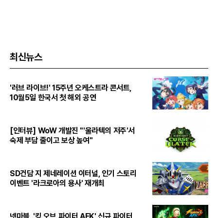
최신뉴스
'러브 라이브!' 15주년 오케스트라 콘서트,
10월5일 한국서 첫 해외 공연
[인터뷰] WoW 개발진 "'울라텍의 저주'서
숙제 부담 줄이고 보상 높여"
SD건담 지 제네레이션 이터널, 인기 스토리
이벤트 '라크로아의 용사' 재개최
넷마블, '킹 오브 파이터 AFK' 신규 파이터