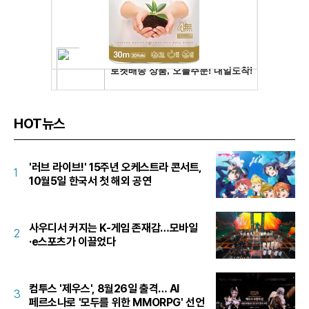
HOT뉴스
'러브 라이브!' 15주년 오케스트라 콘서트,
1
10월5일 한국서 첫 해외 공연
사우디서 커지는 K-게임 존재감…모바일
2
·e스포츠가 이끌었다
컴투스 '제우스', 8월26일 출격… AI
3
페르소나로 '모두를 위한 MMORPG' 선언