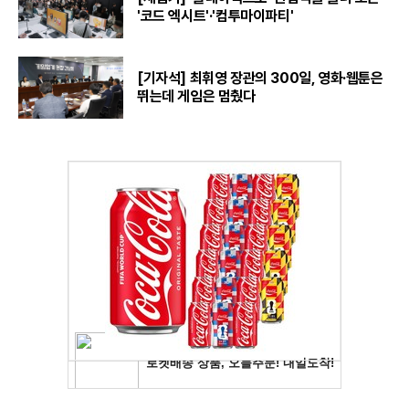
'코드 엑시트'·'컴투마이파티'
[기자석] 최휘영 장관의 300일, 영화·웹툰은
뛰는데 게임은 멈췄다