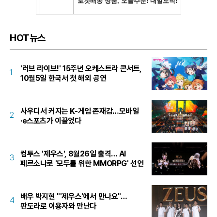
HOT뉴스
'러브 라이브!' 15주년 오케스트라 콘서트,
1
10월5일 한국서 첫 해외 공연
사우디서 커지는 K-게임 존재감…모바일
2
·e스포츠가 이끌었다
컴투스 '제우스', 8월26일 출격… AI
3
페르소나로 '모두를 위한 MMORPG' 선언
배우 박지현 "'제우스'에서 만나요"…
4
판도라로 이용자와 만난다