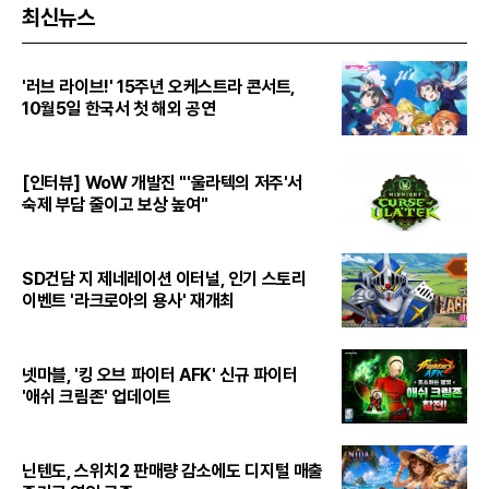
최신뉴스
'러브 라이브!' 15주년 오케스트라 콘서트,
10월5일 한국서 첫 해외 공연
[인터뷰] WoW 개발진 "'울라텍의 저주'서
숙제 부담 줄이고 보상 높여"
SD건담 지 제네레이션 이터널, 인기 스토리
이벤트 '라크로아의 용사' 재개최
넷마블, '킹 오브 파이터 AFK' 신규 파이터
'애쉬 크림존' 업데이트
닌텐도, 스위치2 판매량 감소에도 디지털 매출