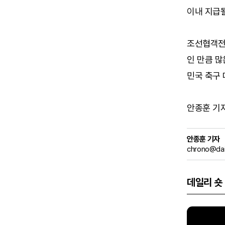
이내 지급될
조선협객전
인 만큼 
민국 축구 
안종훈 기자 (
안종훈 기자
chrono@dai
데일리 숏