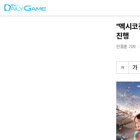
"멕시코
진행
안종훈 기자