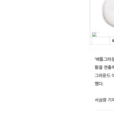
'배틀그라
황을 연출하
그라운드 
했다.
서삼광 기자 (