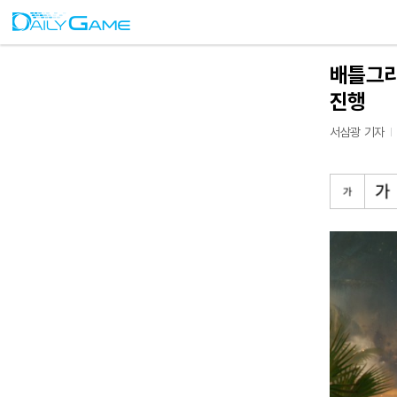
배틀그라운
진행
서삼광 기자