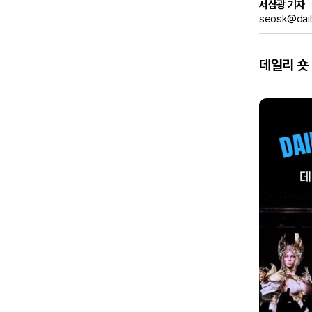
서삼광 기자
seosk@dail
데일리 숏