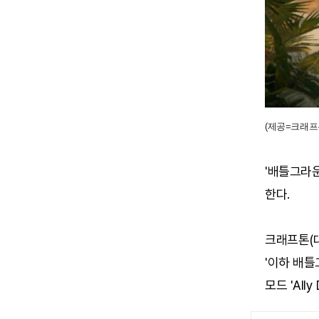
(제공=크래프톤
'배틀그라운
한다.
크래프톤(대
'이하 배틀
모드 'All