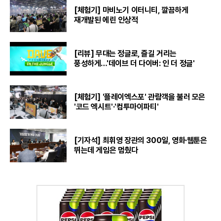
[체험기] 마비노기 이터니티, 깔끔하게
재개발된 에린 인상적
[리뷰] 무대는 정글로, 즐길 거리는
풍성하게…'데이브 더 다이버: 인 더 정글'
[체험기] '플레이엑스포' 관람객을 불러 모은
'코드 엑시트'·'컴투마이파티'
[기자석] 최휘영 장관의 300일, 영화·웹툰은
뛰는데 게임은 멈췄다