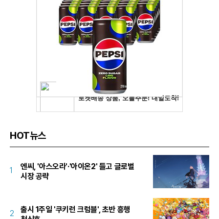
HOT뉴스
엔씨, '아스오라'·'아이온2' 들고 글로벌
1
시장 공략
출시 1주일 '쿠키런 크럼블', 초반 흥행
2