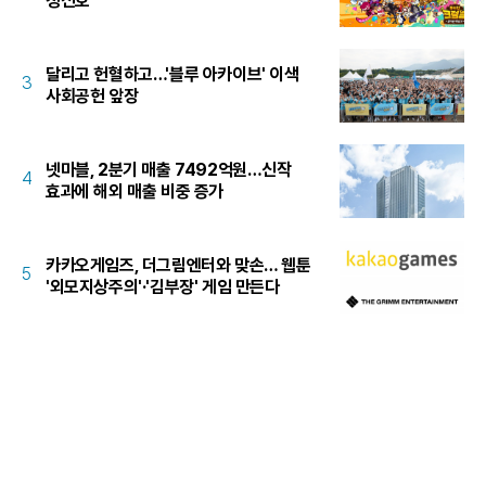
청신호
달리고 헌혈하고…'블루 아카이브' 이색
3
사회공헌 앞장
넷마블, 2분기 매출 7492억원…신작
4
효과에 해외 매출 비중 증가
카카오게임즈, 더그림엔터와 맞손… 웹툰
5
'외모지상주의'·'김부장' 게임 만든다