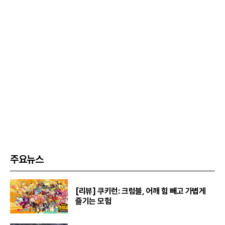
주요뉴스
[리뷰] 쿠키런: 크럼블, 어깨 힘 빼고 가볍게
즐기는 모험