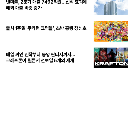
넷마블, 2분기 매출 7492억원…신작 효과에
해외 매출 비중 증가
출시 1주일 '쿠키런 크럼블', 초반 흥행 청신호
베일 싸인 신작부터 동양 판타지까지…
크래프톤이 쾰른서 선보일 5개의 세계