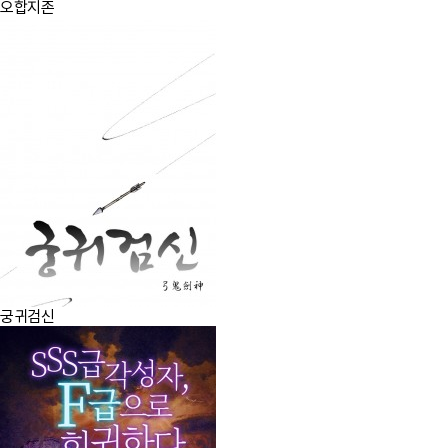
오합지존
궁귀검신