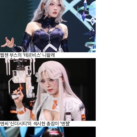
웹젠 부스의 '테르비스' 니왈레
엔씨 '신더시티'의 섹시한 총잡이 '엔젤'