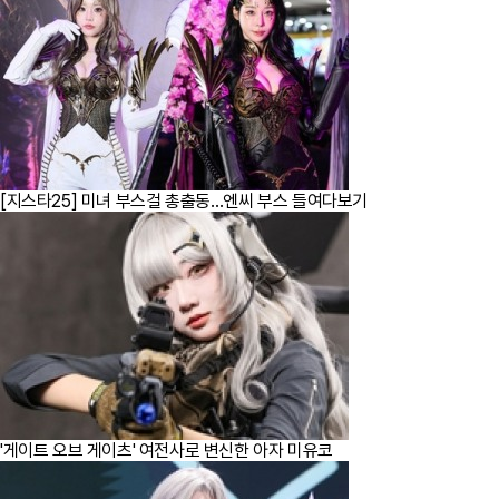
[지스타25] 미녀 부스걸 총출동…엔씨 부스 들여다보기
'게이트 오브 게이츠' 여전사로 변신한 아자 미유코